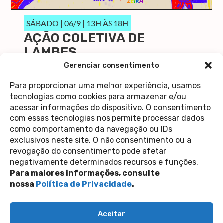
SÁBADO | 06/9 | 13H ÀS 18H
AÇÃO COLETIVA DE
LAMBES
O Cola Aqui/Stick Here vai ocupar a Casa 1 de
Gerenciar consentimento
novo!
Para proporcionar uma melhor experiência, usamos
saiba mais
tecnologias como cookies para armazenar e/ou
acessar informações do dispositivo. O consentimento
com essas tecnologias nos permite processar dados
como comportamento da navegação ou IDs
exclusivos neste site. O não consentimento ou a
revogação do consentimento pode afetar
Contato
negativamente determinados recursos e funções.
Política de Privacidade
Perguntas Frequentes
Para maiores informações, consulte
copyright 2026
nossa
Política de Privacidade
.
siga-nos nas redes sociais
Aceitar