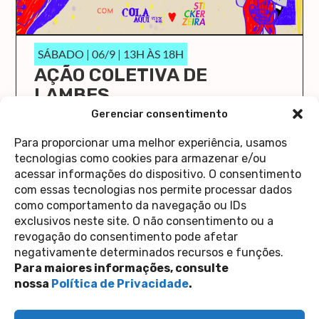
SÁBADO | 06/9 | 13H ÀS 18H
AÇÃO COLETIVA DE
LAMBES
O Cola Aqui/Stick Here vai ocupar a Casa 1 de
Gerenciar consentimento
novo!
Para proporcionar uma melhor experiência, usamos
saiba mais
tecnologias como cookies para armazenar e/ou
acessar informações do dispositivo. O consentimento
com essas tecnologias nos permite processar dados
como comportamento da navegação ou IDs
exclusivos neste site. O não consentimento ou a
revogação do consentimento pode afetar
Contato
negativamente determinados recursos e funções.
Política de Privacidade
Perguntas Frequentes
Para maiores informações, consulte
copyright 2026
nossa
Política de Privacidade
.
siga-nos nas redes sociais