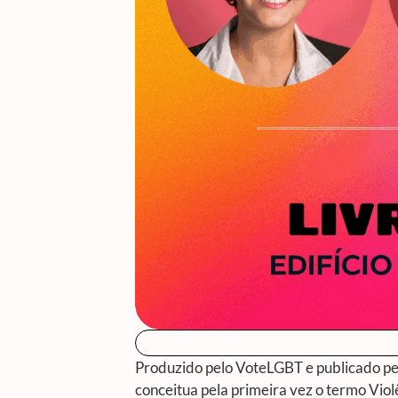
Produzido pelo VoteLGBT e publicado pel
conceitua pela primeira vez o termo Viol