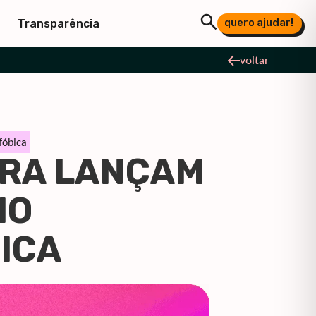
quero ajudar!
Transparência
voltar
fóbica
ÍRA LANÇAM
MO
BICA