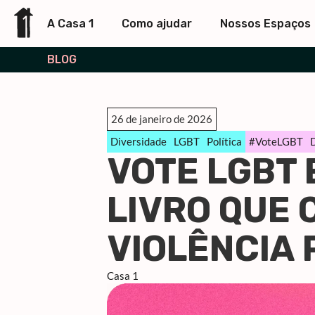
A Casa 1
Como ajudar
Nossos Espaços
BLOG
26 de janeiro de 2026
Diversidade
LGBT
Política
#VoteLGBT
VOTE LGBT 
LIVRO QUE 
VIOLÊNCIA 
Casa 1