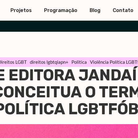
Projetos
Programação
Blog
Contato
Direitos LGBT
direitos lgbtqiapn+
Politica
Violência Política LGBT
E EDITORA JANDA
CONCEITUA O TER
POLÍTICA LGBTFÓ