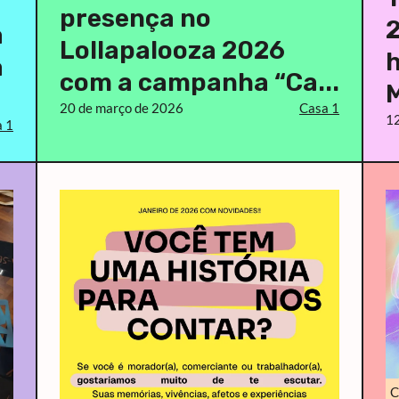
presença no
2
a
Lollapalooza 2026
h
a
com a campanha “Ca...
M
20 de março de 2026
Casa 1
12
 1
C