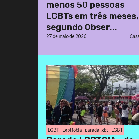
menos 50 pessoas
LGBTs em três meses,
segundo Obser...
27 de maio de 2026
Casa
LGBT
Lgbtfobia
parada lgbt
LGBT