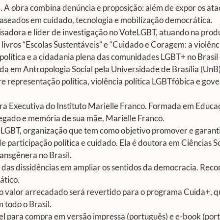
l. A obra combina denúncia e proposição: além de expor os ata
seados em cuidado, tecnologia e mobilização democrática.
quisadora e líder de investigação no VoteLGBT, atuando na pro
 livros “Escolas Sustentáveis” e “Cuidado e Coragem: a violênci
política e a cidadania plena das comunidades LGBT+ no Brasil
da em Antropologia Social pela Universidade de Brasília (UnB
e representação política, violência política LGBTfóbica e gov
ra Executiva do Instituto Marielle Franco. Formada em Educaç
legado e memória de sua mãe, Marielle Franco.
eLGBT, organização que tem como objetivo promover e garantir
 participação política e cuidado. Ela é doutora em Ciências So
transgênera no Brasil.
 das dissidências em ampliar os sentidos da democracia. Rec
ático.
o valor arrecadado será revertido para o programa Cuida+, qu
 todo o Brasil.
ível para compra em versão impressa (português) e e-book (port