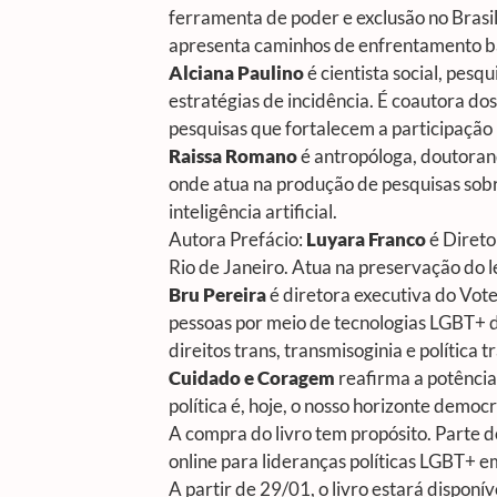
ferramenta de poder e exclusão no Brasi
apresenta caminhos de enfrentamento ba
Alciana Paulino
é cientista social, pes
estratégias de incidência. É coautora dos
pesquisas que fortalecem a participação 
Raissa Romano
é antropóloga, doutoran
onde atua na produção de pesquisas sobr
inteligência artificial.
Autora Prefácio:
Luyara Franco
é Direto
Rio de Janeiro. Atua na preservação do 
Bru Pereira
é diretora executiva do Vot
pessoas por meio de tecnologias LGBT+ de
direitos trans, transmisoginia e política 
Cuidado e Coragem
reafirma a potência
política é, hoje, o nosso horizonte democr
A compra do livro tem propósito. Parte d
online para lideranças políticas LGBT+ em
A partir de 29/01, o livro estará dispon