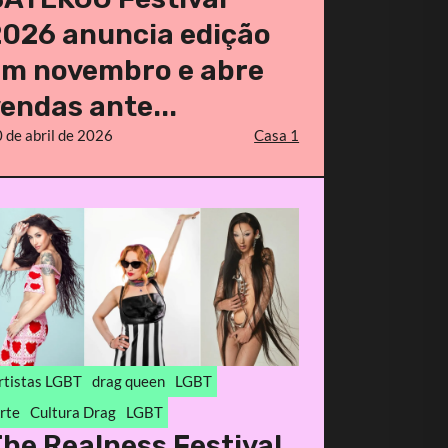
2026 anuncia edição
em novembro e abre
endas ante...
 de abril de 2026
Casa 1
rtistas LGBT
drag queen
LGBT
rte
Cultura Drag
LGBT
he Realness Festival