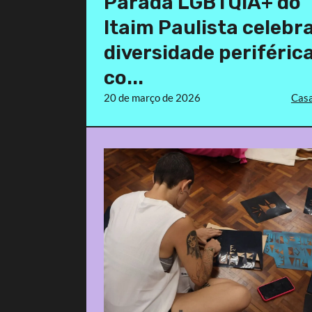
Parada LGBTQIA+ do
Itaim Paulista celebr
diversidade periféric
co...
20 de março de 2026
Casa