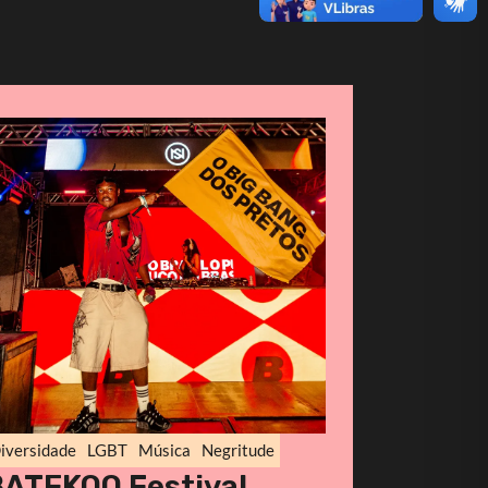
iversidade
LGBT
Música
Negritude
BATEKOO Festival