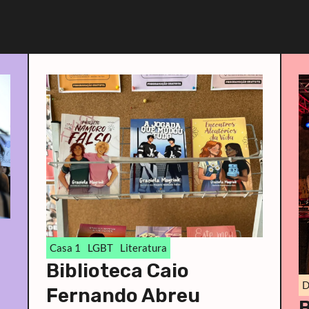
Casa 1
LGBT
Literatura
Biblioteca Caio
D
Fernando Abreu