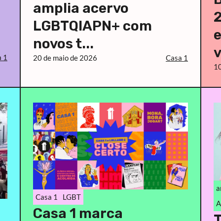
amplia acervo
LGBTQIAPN+ com
novos t...
v
 1
20 de maio de 2026
Casa 1
10
a
Casa 1
LGBT
A
Casa 1 marca
T