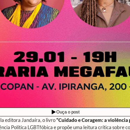
a editora Jandaíra, o livro
“Cuidado e Coragem: a violência 
ência Política LGBTfóbica e propõe uma leitura crítica sobre c