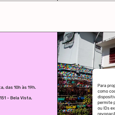
Para pro
, das 10h às 19h.
como coo
disposit
51 – Bela Vista,
permite 
ou IDs e
revogaçã