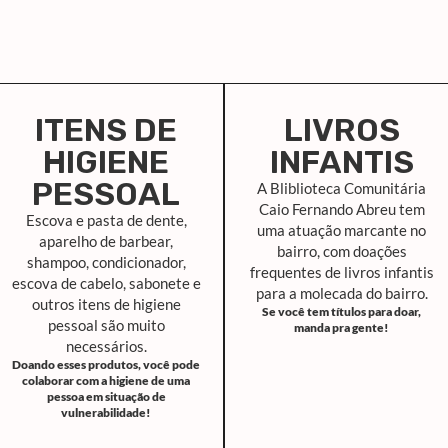
ITENS DE
LIVROS
HIGIENE
INFANTIS
PESSOAL
A Bliblioteca Comunitária
Caio Fernando Abreu tem
Escova e pasta de dente,
uma atuação marcante no
aparelho de barbear,
bairro, com doações
shampoo, condicionador,
frequentes de livros infantis
escova de cabelo, sabonete e
para a molecada do bairro.
outros itens de higiene
Se você tem títulos para doar,
pessoal são muito
manda pra gente!
necessários.
Doando esses produtos, você pode
colaborar com a higiene de uma
pessoa em situação de
vulnerabilidade!