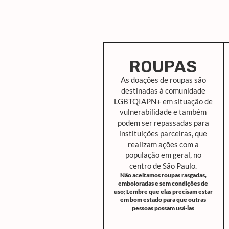
ROUPAS
As doações de roupas são
destinadas à comunidade
LGBTQIAPN+ em situação de
vulnerabilidade e também
podem ser repassadas para
instituições parceiras, que
realizam ações com a
população em geral, no
centro de São Paulo.
Não aceitamos roupas rasgadas,
emboloradas e sem condições de
uso; Lembre que elas precisam estar
em bom estado para que outras
pessoas possam usá-las