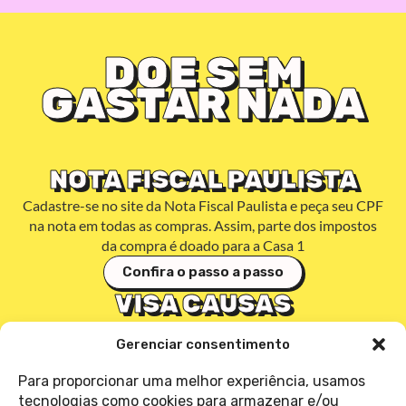
DOE SEM
GASTAR NADA
NOTA FISCAL PAULISTA
Cadastre-se no site da Nota Fiscal Paulista e peça seu CPF
na nota em todas as compras. Assim, parte dos impostos
da compra é doado para a Casa 1
Confira o passo a passo
VISA CAUSAS
Cadastre seu cartão Visa (débito, crédito ou pré-pago), e a
Gerenciar consentimento
cada compra com ele a visa doa um valor para a Casa 1, sem
você pagar nada a mais por isso
Para proporcionar uma melhor experiência, usamos
Quero me cadastrar
tecnologias como cookies para armazenar e/ou