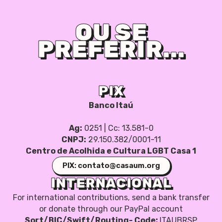
OU SE
PREFERIR...
PIX
Banco Itaú
Ag:
0251 | Cc: 13.581-0
CNPJ:
29.150.382/0001-11
Centro de Acolhida e Cultura LGBT Casa 1
PIX: contato@casaum.org
INTERNACIONAL
For international contributions, send a bank transfer
or donate through our PayPal account
Sort/BIC/Swift/Routing- Code:
ITAUBRSP