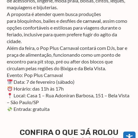
de acessórios, lingerie, moda praia, bolsas, cintos, leques,
maquiagens e bijuterias.
A proposta é atender quem busca produções
para
bloquinhos, bailes e desfiles de
carnaval
, assim como
opções confortáveis e estilosas para viagens durante o
feriado, inclusive para quem prefere fugir do agito da
cidade.
Além da feira, o
Pop Plus Carnaval
contará com
DJs, bar e
praça de alimentação
, funcionando como um ponto de
encontro para
pit stop, pré ou after
dos blocos que
circulam pelas regiões do Bixiga e da Bela Vista.
Evento:
Pop Plus Carnaval
Data:
7 de fevereiro (sábado)
Horário:
das 11h às 17h
Local:
Casa 1 – Rua Adoniran Barbosa, 151 – Bela Vista
– São Paulo/SP
Entrada:
gratuita
CONFIRA O QUE JÁ ROLOU