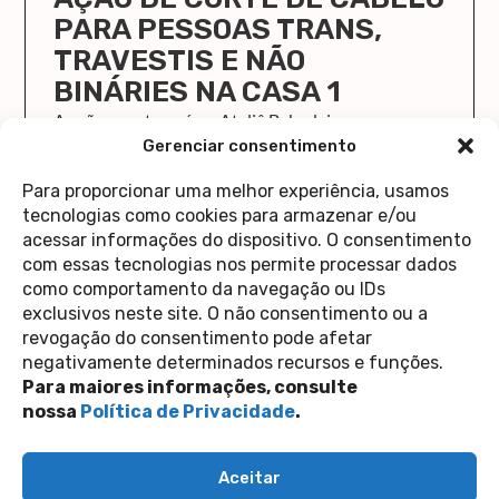
PARA PESSOAS TRANS,
TRAVESTIS E NÃO
BINÁRIES NA CASA 1
A ação acontecerá no Ateliê Babadeira, com uma
equipe de pessoas voluntárias. Vem que o close é
Gerenciar consentimento
certo!
Para proporcionar uma melhor experiência, usamos
saiba mais
tecnologias como cookies para armazenar e/ou
acessar informações do dispositivo. O consentimento
com essas tecnologias nos permite processar dados
como comportamento da navegação ou IDs
exclusivos neste site. O não consentimento ou a
revogação do consentimento pode afetar
Contato
negativamente determinados recursos e funções.
Política de Privacidade
Perguntas Frequentes
Para maiores informações, consulte
copyright 2026
nossa
Política de Privacidade
.
siga-nos nas redes sociais
Aceitar