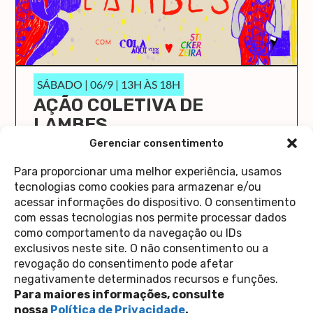
SÁBADO | 06/9 | 13H ÀS 18H
AÇÃO COLETIVA DE
LAMBES
O Cola Aqui/Stick Here vai ocupar a Casa 1 de
Gerenciar consentimento
novo!
Para proporcionar uma melhor experiência, usamos
saiba mais
tecnologias como cookies para armazenar e/ou
acessar informações do dispositivo. O consentimento
com essas tecnologias nos permite processar dados
como comportamento da navegação ou IDs
exclusivos neste site. O não consentimento ou a
revogação do consentimento pode afetar
Contato
negativamente determinados recursos e funções.
Política de Privacidade
Perguntas Frequentes
Para maiores informações, consulte
copyright 2026
nossa
Política de Privacidade
.