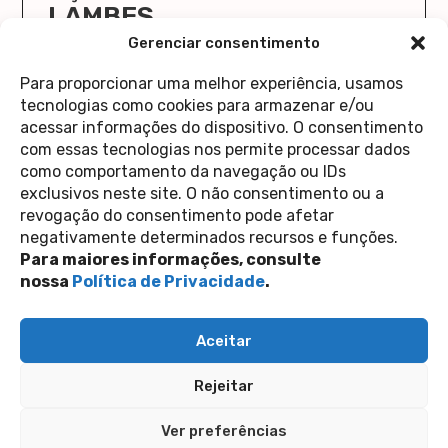
LAMBES
O Cola Aqui/Stick Here vai ocupar a Casa 1 de
Gerenciar consentimento
novo!
Para proporcionar uma melhor experiência, usamos
saiba mais
tecnologias como cookies para armazenar e/ou
acessar informações do dispositivo. O consentimento
com essas tecnologias nos permite processar dados
como comportamento da navegação ou IDs
exclusivos neste site. O não consentimento ou a
revogação do consentimento pode afetar
Contato
negativamente determinados recursos e funções.
Política de Privacidade
Perguntas Frequentes
Para maiores informações, consulte
copyright 2026
nossa
Política de Privacidade
.
siga-nos nas redes sociais
Aceitar
Inscreva-se na nossa newsletter
Rejeitar
Enviar
Ver preferências