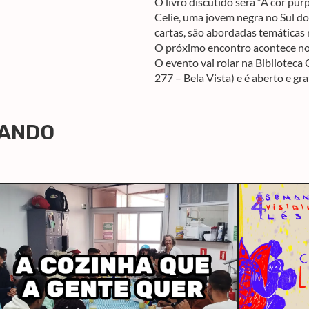
O livro discutido será “A cor púr
Celie, uma jovem negra no Sul do
cartas, são abordadas temáticas ra
O próximo encontro acontece no 
O evento vai rolar na Bibliotec
277 – Bela Vista) e é aberto e gra
LANDO