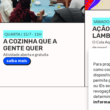
SÁBADO |
AÇÃO
QUARTA | 15/7 - 11H
LAMB
A COZINHA QUE A
O Cola Aqu
GENTE QUER
de novo!
saiba m
Atividade aberta e gratuita
saiba mais
Para pro
como coo
disposit
permite 
ou IDs e
revogaçã
determin
informa