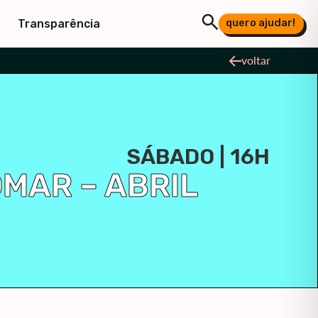
quero ajudar!
Transparência
voltar
SÁBADO | 16H
OMAR – ABRIL