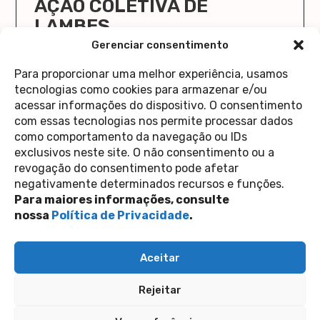
AÇÃO COLETIVA DE
LAMBES
O Cola Aqui/Stick Here vai ocupar a Casa 1 de
Gerenciar consentimento
novo!
Para proporcionar uma melhor experiência, usamos
saiba mais
tecnologias como cookies para armazenar e/ou
acessar informações do dispositivo. O consentimento
com essas tecnologias nos permite processar dados
como comportamento da navegação ou IDs
exclusivos neste site. O não consentimento ou a
revogação do consentimento pode afetar
Contato
negativamente determinados recursos e funções.
Política de Privacidade
Perguntas Frequentes
Para maiores informações, consulte
copyright 2026
nossa
Política de Privacidade
.
siga-nos nas redes sociais
Aceitar
Inscreva-se na nossa newsletter
Rejeitar
Enviar