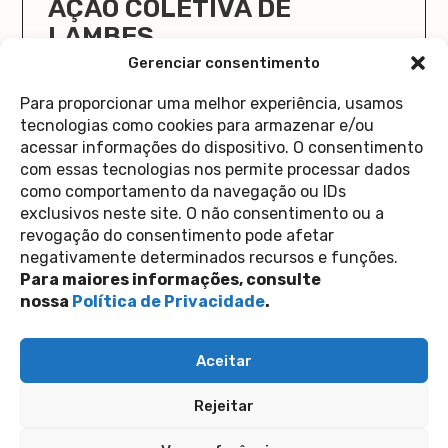
AÇÃO COLETIVA DE
LAMBES
O Cola Aqui/Stick Here vai ocupar a Casa 1 de
Gerenciar consentimento
novo!
Para proporcionar uma melhor experiência, usamos
saiba mais
tecnologias como cookies para armazenar e/ou
acessar informações do dispositivo. O consentimento
com essas tecnologias nos permite processar dados
como comportamento da navegação ou IDs
exclusivos neste site. O não consentimento ou a
revogação do consentimento pode afetar
Contato
negativamente determinados recursos e funções.
Política de Privacidade
Perguntas Frequentes
Para maiores informações, consulte
copyright 2026
nossa
Política de Privacidade
.
siga-nos nas redes sociais
Aceitar
Inscreva-se na nossa newsletter
Rejeitar
Enviar