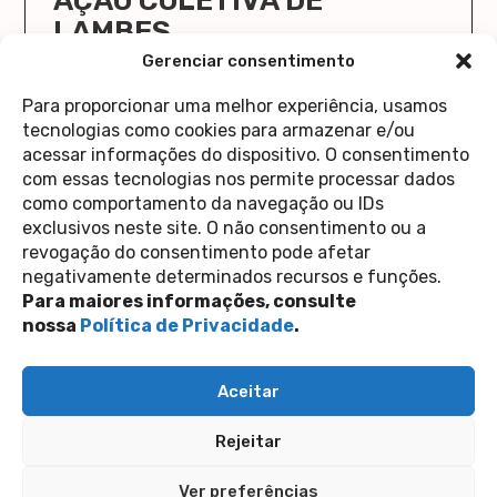
AÇÃO COLETIVA DE
LAMBES
O Cola Aqui/Stick Here vai ocupar a Casa 1 de
Gerenciar consentimento
novo!
Para proporcionar uma melhor experiência, usamos
saiba mais
tecnologias como cookies para armazenar e/ou
acessar informações do dispositivo. O consentimento
com essas tecnologias nos permite processar dados
como comportamento da navegação ou IDs
exclusivos neste site. O não consentimento ou a
revogação do consentimento pode afetar
Contato
negativamente determinados recursos e funções.
Política de Privacidade
Perguntas Frequentes
Para maiores informações, consulte
copyright 2026
nossa
Política de Privacidade
.
siga-nos nas redes sociais
Aceitar
Inscreva-se na nossa newsletter
Rejeitar
Enviar
Ver preferências