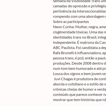
Semana da Visibilidade Trans um
camadas de opressão e privilégio
pertinência da interseccionalida
rompendo com uma abordagem un
Sobre as participantes
Neon Cunha: Mulher, negra, ame
cisgêneridade tóxicas. Uma das 
identidades trans no Brasil, inte
independente. É matrona da Ca
ABC Paulista. Foi candidata a d
Rafa Brunelli é influenciadora, 
pessoa trans, é pcd, então a pau
produções. Desde 2008 dentro d
num tom bem humorado e até prof
Louca dos signos e bem jovem s
Juvi Chagas é produtora de cont
aborda o cotidiano e o estilo de 
crônicas cheias de humor e verda
conteúdo que parece conhecer no
mostrar que tem histórias que nã