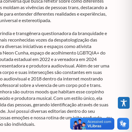
a conversa que busca refletir sobre como diferentes
s moldam as vivências de pessoas trans, destacando a
de para entender diferentes realidades e experiências,
iversal e estereotipada.
ríndia e transgênera questionadora da branquidade e
mais reconhecidas vozes da despatologização das
gra diversas iniciativas e espaços como ativista
sa Neon Cunha, espaço de acolhimento LGBTQIA+ do
eputada estadual em 2022 e a vereadora em 2024
apresentadora e produtora audiovisual. Além de ser uma
ta corpo e suas intersecções são constantes em suas
o audiovisual e 2018 dentro da internet mostrando
essoral sobre a vivencia de um corpo pcd e trans.
enhora são outros moods que habitam esse corpinho
eúdo e produtora musical. Com um estilo único, ela
vida das pessoas, gerando identificação através de suas
de. Juvi possui diversas editorias dentro do seu
ssas emoções e nossa rotina de um jeito profundo – ou
o são individuais.