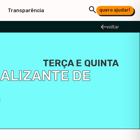
quero ajudar!
Transparência
voltar
TERÇA E QUINTA
ALIZANTE DE
!