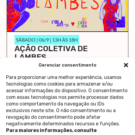
SÁBADO | 06/9 | 13H ÀS 18H
AÇÃO COLETIVA DE
LAMBES
O Cola Aqui/Stick Here vai ocupar a Casa 1 de
Gerenciar consentimento
novo!
Para proporcionar uma melhor experiência, usamos
saiba mais
tecnologias como cookies para armazenar e/ou
acessar informações do dispositivo. O consentimento
com essas tecnologias nos permite processar dados
como comportamento da navegação ou IDs
exclusivos neste site. O não consentimento ou a
revogação do consentimento pode afetar
Contato
negativamente determinados recursos e funções.
Política de Privacidade
Perguntas Frequentes
Para maiores informações, consulte
copyright 2026