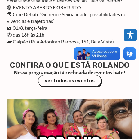
debate sobre saúde e questões sociais. Não vai perder!
🟢 EVENTO ABERTO E GRATUITO
🎥 Cine Debate ‘Gênero e Sexualidade: possibilidades de
vivências e trajetórias’
📅 01/8, terça-feira
🕗 das 18h às 21h
🏡 Galpão (Rua Adoniran Barbosa, 151, Bela Vista)
CONFIRA O QUE ESTÁ ROLANDO
Nossa programação tá recheada de eventos bafo!
ver todos os eventos