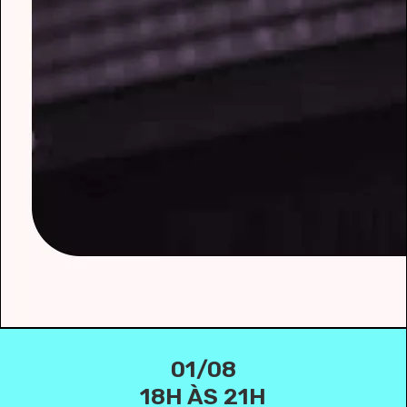
01/08
18H ÀS 21H