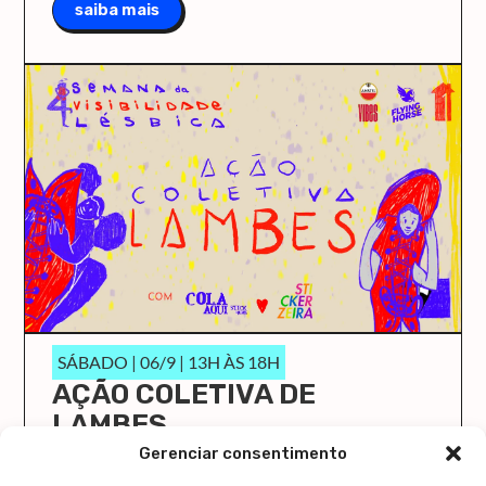
saiba mais
SÁBADO | 06/9 | 13H ÀS 18H
AÇÃO COLETIVA DE
LAMBES
O Cola Aqui/Stick Here vai ocupar a Casa 1 de
Gerenciar consentimento
novo!