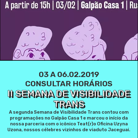
03 A 06.02.2019
CONSULTAR HORÁRIOS
II SEMANA DE VISIBILIDADE
TRANS
A segunda Semana de Visibilidade Trans contou com
programações no Galpão Casa 1 e marcou o início da
nossa parceria com o icônico Teat(r)o Oficina Uzyna
Uzona, nossos célebres vizinhos de viaduto Jaceguai.