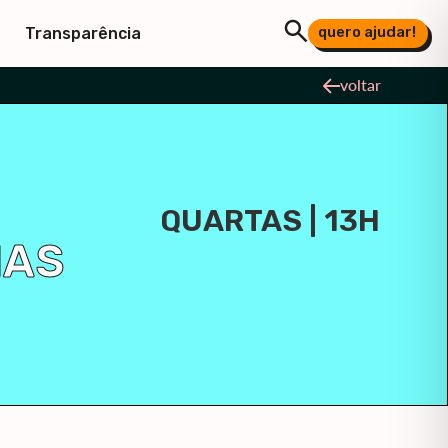
quero ajudar!
Transparência
voltar
QUARTAS | 13H
IAS