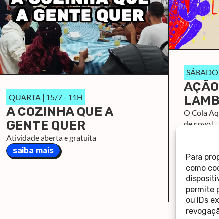
SÁBADO |
AÇÃO
QUARTA | 15/7 - 11H
LAMB
A COZINHA QUE A
O Cola Aqu
GENTE QUER
de novo!
saiba m
Atividade aberta e gratuita
saiba mais
Para pro
como coo
disposit
permite 
ou IDs e
revogaçã