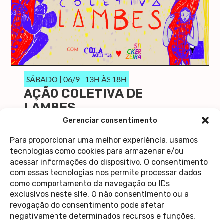
SÁBADO | 06/9 | 13H ÀS 18H
AÇÃO COLETIVA DE
LAMBES
O Cola Aqui/Stick Here vai ocupar a Casa 1 de
Gerenciar consentimento
novo!
Para proporcionar uma melhor experiência, usamos
saiba mais
tecnologias como cookies para armazenar e/ou
acessar informações do dispositivo. O consentimento
com essas tecnologias nos permite processar dados
como comportamento da navegação ou IDs
exclusivos neste site. O não consentimento ou a
revogação do consentimento pode afetar
Contato
negativamente determinados recursos e funções.
Política de Privacidade