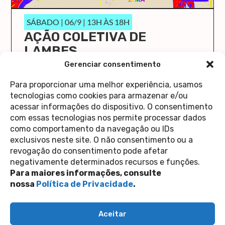
SÁBADO | 06/9 | 13H ÀS 18H
AÇÃO COLETIVA DE
LAMBES
O Cola Aqui/Stick Here vai ocupar a Casa 1 de
Gerenciar consentimento
novo!
Para proporcionar uma melhor experiência, usamos
saiba mais
tecnologias como cookies para armazenar e/ou
acessar informações do dispositivo. O consentimento
com essas tecnologias nos permite processar dados
como comportamento da navegação ou IDs
exclusivos neste site. O não consentimento ou a
revogação do consentimento pode afetar
Contato
negativamente determinados recursos e funções.
Política de Privacidade
Perguntas Frequentes
Para maiores informações, consulte
copyright 2026
nossa
Política de Privacidade
.
siga-nos nas redes sociais
Aceitar