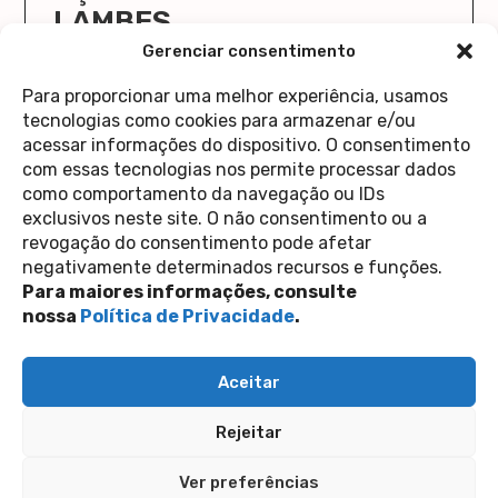
LAMBES
O Cola Aqui/Stick Here vai ocupar a Casa 1 de
Gerenciar consentimento
novo!
Para proporcionar uma melhor experiência, usamos
saiba mais
tecnologias como cookies para armazenar e/ou
acessar informações do dispositivo. O consentimento
com essas tecnologias nos permite processar dados
como comportamento da navegação ou IDs
exclusivos neste site. O não consentimento ou a
revogação do consentimento pode afetar
Contato
negativamente determinados recursos e funções.
Política de Privacidade
Perguntas Frequentes
Para maiores informações, consulte
copyright 2026
nossa
Política de Privacidade
.
siga-nos nas redes sociais
Aceitar
Inscreva-se na nossa newsletter
Rejeitar
Enviar
Ver preferências