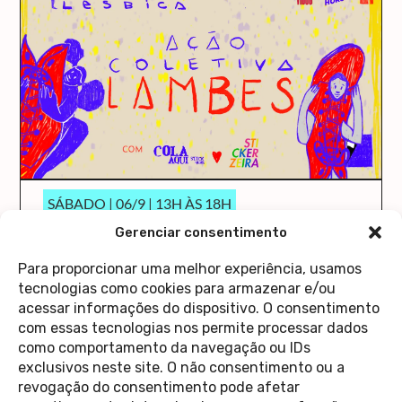
SÁBADO | 06/9 | 13H ÀS 18H
AÇÃO COLETIVA DE
Gerenciar consentimento
LAMBES
Para proporcionar uma melhor experiência, usamos
O Cola Aqui/Stick Here vai ocupar a Casa 1 de
tecnologias como cookies para armazenar e/ou
novo!
acessar informações do dispositivo. O consentimento
saiba mais
com essas tecnologias nos permite processar dados
como comportamento da navegação ou IDs
exclusivos neste site. O não consentimento ou a
revogação do consentimento pode afetar