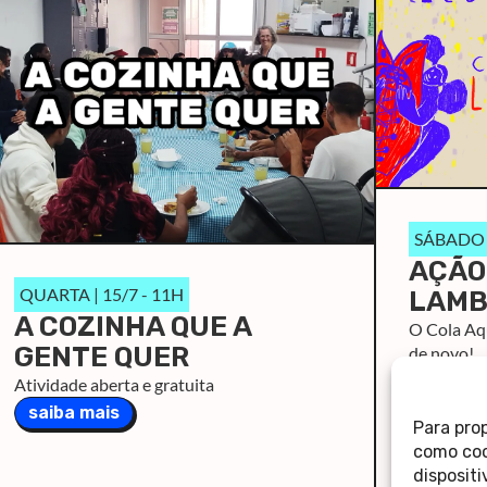
SÁBADO |
AÇÃO
QUARTA | 15/7 - 11H
LAMB
A COZINHA QUE A
O Cola Aqu
GENTE QUER
de novo!
saiba m
Atividade aberta e gratuita
saiba mais
Para pro
como coo
disposit