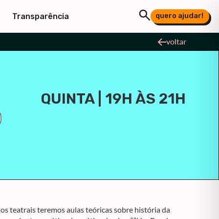
quero ajudar!
Transparência
voltar
QUINTA | 19H ÀS 21H
O
s teatrais teremos aulas teóricas sobre história da