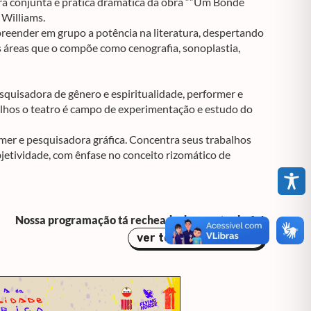
tura conjunta e prática dramática da obra “”Um Bonde
Williams.
reender em grupo a potência na literatura, despertando
as áreas que o compõe como cenografia, sonoplastia,
pesquisadora de gênero e espiritualidade, performer e
alhos o teatro é campo de experimentação e estudo do
ormer e pesquisadora gráfica. Concentra seus trabalhos
jetividade, com ênfase no conceito rizomático de
Nossa programação tá recheada de eventos bafo!
ver todos os eventos