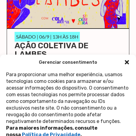
SÁBADO | 06/9 | 13H ÀS 18H
AÇÃO COLETIVA DE
LAMBES
O Cola Aqui/Stick Here vai ocupar a Casa 1 de
Gerenciar consentimento
novo!
Para proporcionar uma melhor experiência, usamos
saiba mais
tecnologias como cookies para armazenar e/ou
acessar informações do dispositivo. O consentimento
com essas tecnologias nos permite processar dados
como comportamento da navegação ou IDs
exclusivos neste site. O não consentimento ou a
revogação do consentimento pode afetar
Contato
negativamente determinados recursos e funções.
Política de Privacidade
Perguntas Frequentes
Para maiores informações, consulte
copyright 2026
nossa
Política de Privacidade
.