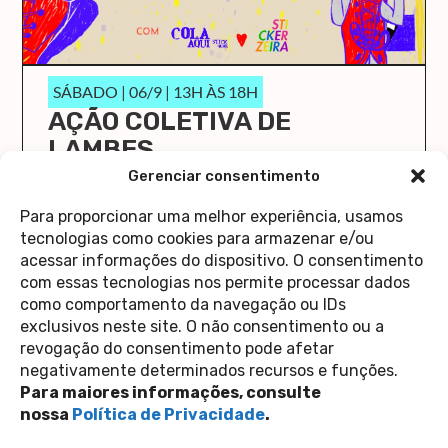
SÁBADO | 06/9 | 13H ÀS 18H
AÇÃO COLETIVA DE
LAMBES
O Cola Aqui/Stick Here vai ocupar a Casa 1 de
Gerenciar consentimento
novo!
Para proporcionar uma melhor experiência, usamos
saiba mais
tecnologias como cookies para armazenar e/ou
acessar informações do dispositivo. O consentimento
com essas tecnologias nos permite processar dados
como comportamento da navegação ou IDs
exclusivos neste site. O não consentimento ou a
revogação do consentimento pode afetar
Contato
negativamente determinados recursos e funções.
Política de Privacidade
Perguntas Frequentes
Para maiores informações, consulte
copyright 2026
nossa
Política de Privacidade
.