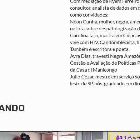
Com mediação de Kyem Ferreiro, 
consultor, analista de dados em 
como convidades:
Neon Cunha, mulher, negra, amer
na luta sobre despatologização d
Carolina Iara, mestra em Ciências
vive com HIV. Candomblecista, fil
Também é escritora e poeta.
Ayra Dias, travesti Negra Amazô
Gestão e Avaliação de Polític
da Casa di Manicongo
Julio Cezar, mestre em serviço s
leste de SP, pós-graduado em dir
LANDO