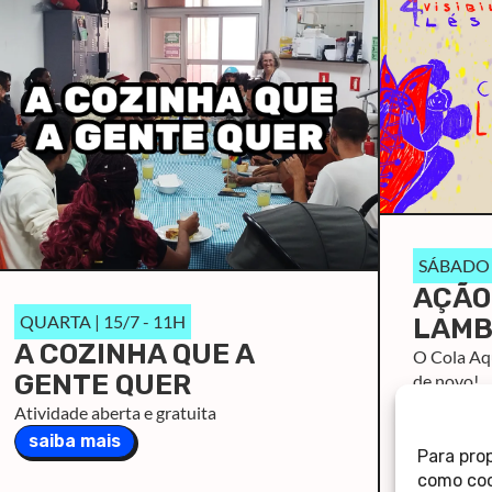
SÁBADO |
AÇÃO
QUARTA | 15/7 - 11H
LAMB
A COZINHA QUE A
O Cola Aqu
GENTE QUER
de novo!
saiba m
Atividade aberta e gratuita
saiba mais
Para pro
como coo