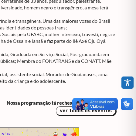
cerratense de 33 anos, pesquisador, palestrante,
diversidade, homem negro e transgênero, a mesa terá
índia e transgênera. Uma das maiores vozes do Brasil
as identidades de pessoas trans;
 Sociais pela UFABC, mulher intersexo, travesti, negra e
ha de Ossain e Iansã e faz parte do Ilê Axé Oju Oyá.
nida; Graduada em Serviço Social, Pós-graduanda em
as Públicas; Membra do FONATRANS e da CONATT. Mãe
ocial, assistente social. Morador de Guaianases, zona
eito da criança e do adolescente.
Nossa programação tá recheada de eventos bafo!
ver todos os eventos