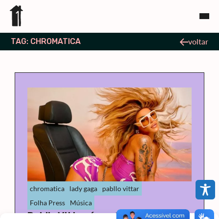
TAG: CHROMATICA
voltar
chromatica
lady gaga
pabllo vittar
Folha Press
Música
Pabllo Vittar é confirmada em