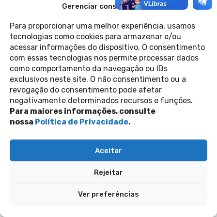
Gerenciar consentimento
álbum de Lady Gaga
12 de agosto de 2021
Folha Press
Para proporcionar uma melhor experiência, usamos
tecnologias como cookies para armazenar e/ou
acessar informações do dispositivo. O consentimento
com essas tecnologias nos permite processar dados
Contato
Política de Privacidade
como comportamento da navegação ou IDs
Perguntas Frequentes
copyright 2026
exclusivos neste site. O não consentimento ou a
revogação do consentimento pode afetar
negativamente determinados recursos e funções.
siga-nos nas redes sociais
Para maiores informações, consulte
nossa
Política de Privacidade
.
Inscreva-se na nossa newsletter
Enviar
Aceitar
Rejeitar
Ver preferências