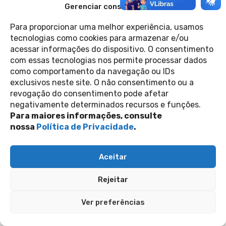
Gerenciar consentimento
TYBYRA
20 de fevereiro de 2025
Casa 1
Para proporcionar uma melhor experiência, usamos
tecnologias como cookies para armazenar e/ou
acessar informações do dispositivo. O consentimento
Contato
com essas tecnologias nos permite processar dados
Política de Privacidade
Perguntas Frequentes
como comportamento da navegação ou IDs
copyright 2026
exclusivos neste site. O não consentimento ou a
revogação do consentimento pode afetar
negativamente determinados recursos e funções.
siga-nos nas redes sociais
Para maiores informações, consulte
nossa
Política de Privacidade
.
Inscreva-se na nossa newsletter
Enviar
Aceitar
Rejeitar
Ver preferências