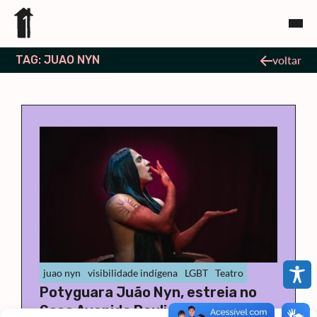
TAG: JUAO NYN
voltar
juao nyn
visibilidade indígena
LGBT
Teatro
Potyguara Juão Nyn, estreia no
Sesc Avenida Paulista com