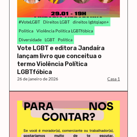
#VoteLGBT
Direitos LGBT
direitos lgbtqiapn+
Politica
Violência Política LGBTfóbica
Diversidade
LGBT
Política
Vote LGBT e editora Jandaíra
lançam livro que conceitua o
termo Violência Política
LGBTfóbica
26 de janeiro de 2026
Casa 1