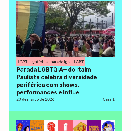
LGBT
Lgbtfobia
parada lgbt
LGBT
Parada LGBTQIA+ do Itaim
Paulista celebra diversidade
periférica com shows,
performances e influe...
20 de março de 2026
Casa 1