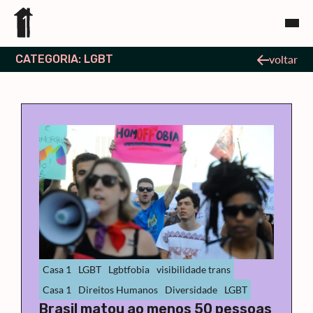
CATEGORIA: LGBT
voltar
Casa 1
LGBT
Lgbtfobia
visibilidade trans
Casa 1
Direitos Humanos
Diversidade
LGBT
Brasil matou ao menos 50 pessoas