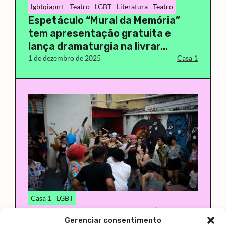
lgbtqiapn+
Teatro
LGBT
Literatura
Teatro
Espetáculo “Mural da Memória”
tem apresentação gratuita e
lança dramaturgia na livrar...
1 de dezembro de 2025
Casa 1
Casa 1
LGBT
Casa 1 realiza Sabadinho, festa de
Gerenciar consentimento
arrecadação, com bateria da Vai-