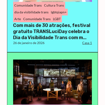
Comunidade Trans
Cultura Trans
dia da visibilidade trans
lgbtqiapn+
Arte
Comunidade Trans
LGBT
Com mais de 30 atrações, festival
gratuito TRANSLuciDay celebra o
Dia da Visibilidade Trans com m...
26 de janeiro de 2026
Casa 1