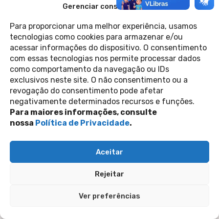
Gerenciar consentimento
de Ruas de São Paulo está no ar
3 de outubro de 2022
Casa 1
Para proporcionar uma melhor experiência, usamos
tecnologias como cookies para armazenar e/ou
acessar informações do dispositivo. O consentimento
Contato
com essas tecnologias nos permite processar dados
Política de Privacidade
Perguntas Frequentes
como comportamento da navegação ou IDs
copyright 2026
exclusivos neste site. O não consentimento ou a
revogação do consentimento pode afetar
negativamente determinados recursos e funções.
siga-nos nas redes sociais
Para maiores informações, consulte
nossa
Política de Privacidade
.
Inscreva-se na nossa newsletter
Enviar
Aceitar
Rejeitar
Ver preferências