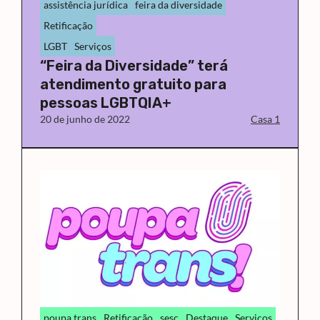
assistência jurídica
feira da diversidade
Retificação
LGBT
Serviços
“Feira da Diversidade” terá
atendimento gratuito para
pessoas LGBTQIA+
20 de junho de 2022
Casa 1
poupa trans
Retificação
sesc
Destaque
Serviços