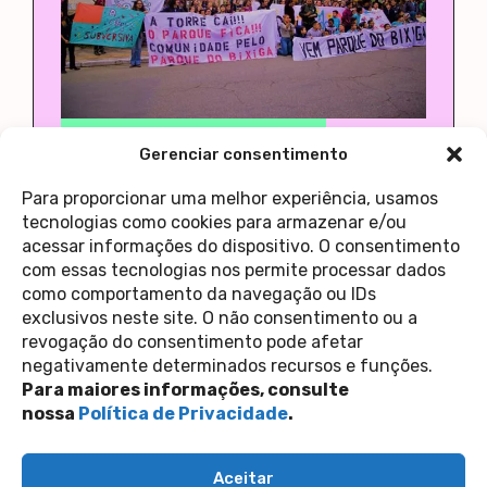
Bixiga
parque do rio bixiga
Serviços
Gerenciar consentimento
Parque do Rio Bixiga é tema de
audiência na Câmara de SP
Para proporcionar uma melhor experiência, usamos
28 de maio de 2022
Casa 1
tecnologias como cookies para armazenar e/ou
acessar informações do dispositivo. O consentimento
com essas tecnologias nos permite processar dados
como comportamento da navegação ou IDs
1
2
3
>
exclusivos neste site. O não consentimento ou a
revogação do consentimento pode afetar
Contato
negativamente determinados recursos e funções.
Política de Privacidade
Perguntas Frequentes
Para maiores informações, consulte
copyright 2026
nossa
Política de Privacidade
.
siga-nos nas redes sociais
Aceitar