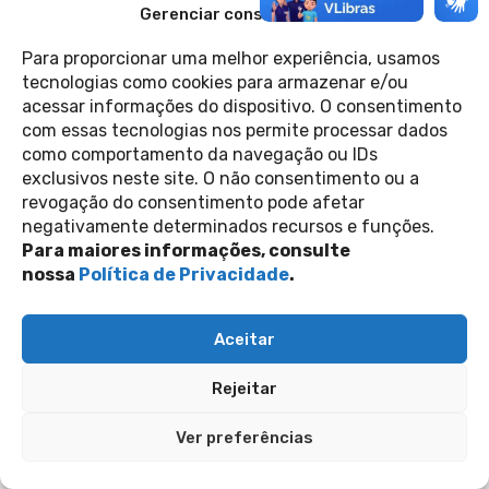
Gerenciar consentimento
e travestis são maioria entre
bissexuais que moram em favelas
Para proporcionar uma melhor experiência, usamos
d...
tecnologias como cookies para armazenar e/ou
16 de julho de 2024
Data Labe
acessar informações do dispositivo. O consentimento
com essas tecnologias nos permite processar dados
como comportamento da navegação ou IDs
exclusivos neste site. O não consentimento ou a
Contato
Política de Privacidade
revogação do consentimento pode afetar
Perguntas Frequentes
copyright 2026
negativamente determinados recursos e funções.
Para maiores informações, consulte
nossa
Política de Privacidade
.
siga-nos nas redes sociais
Inscreva-se na nossa newsletter
Aceitar
Enviar
Rejeitar
Ver preferências