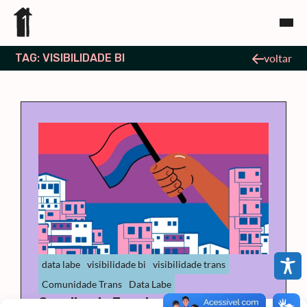
TAG: VISIBILIDADE BI
voltar
data labe
visibilidade bi
visibilidade trans
Comunidade Trans
Data Labe
Orgulho da Favela; mulheres trans