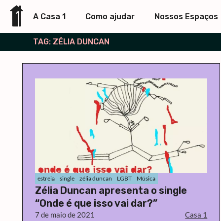
A Casa 1
Como ajudar
Nossos Espaços
TAG: ZÉLIA DUNCAN
estreia
single
zélia duncan
LGBT
Música
Zélia Duncan apresenta o single
“Onde é que isso vai dar?”
7 de maio de 2021
Casa 1