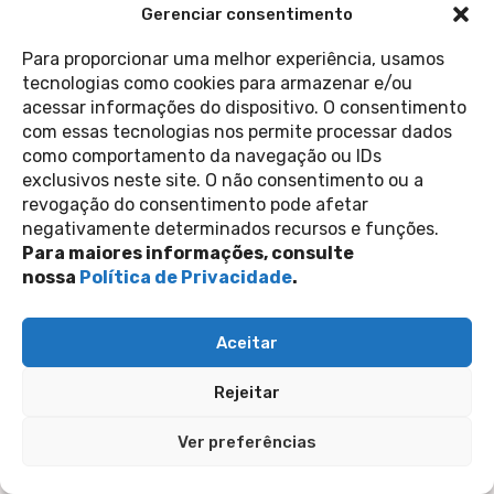
Gerenciar consentimento
QUARTAS | 16H
Para proporcionar uma melhor experiência, usamos
INICIAÇÃO AO CIRCO
tecnologias como cookies para armazenar e/ou
Uma introdução lúdica e prática ao universo
acessar informações do dispositivo. O consentimento
circense. Ao longo de quatro encontros, serão
com essas tecnologias nos permite processar dados
trabalhados os conceitos básicos de acrobacia de
como comportamento da navegação ou IDs
solo e malabares, estimulando a coordenação, o
exclusivos neste site. O não consentimento ou a
equilíbrio e a expressão corporal.
revogação do consentimento pode afetar
negativamente determinados recursos e funções.
Saiba mais
Para maiores informações, consulte
nossa
Política de Privacidade
.
Aceitar
Rejeitar
Ver preferências