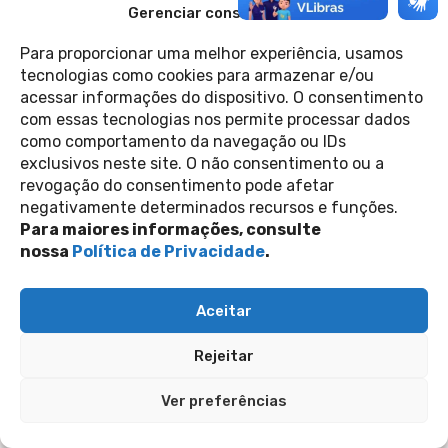
Gerenciar consentimento
para as eleições de 2024
18 de junho de 2024
Casa 1
Para proporcionar uma melhor experiência, usamos
tecnologias como cookies para armazenar e/ou
acessar informações do dispositivo. O consentimento
Contato
com essas tecnologias nos permite processar dados
Política de Privacidade
Perguntas Frequentes
como comportamento da navegação ou IDs
copyright 2026
exclusivos neste site. O não consentimento ou a
revogação do consentimento pode afetar
negativamente determinados recursos e funções.
siga-nos nas redes sociais
Para maiores informações, consulte
nossa
Política de Privacidade
.
Inscreva-se na nossa newsletter
Enviar
Aceitar
Rejeitar
Ver preferências