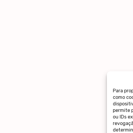
Para pro
como coo
disposit
permite 
ou IDs e
revogaçã
determin