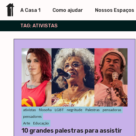
A Casa 1
Como ajudar
Nossos Espaços
TAG: ATIVISTAS
ativistas
filosofia
LGBT
negritude
Palestras
pensadoras
pensadores
Arte
Educação
10 grandes palestras para assistir