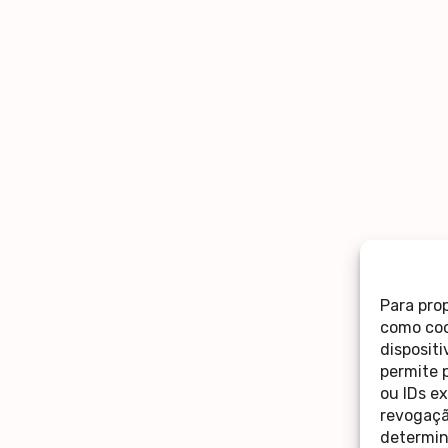
Para pro
como coo
disposit
permite 
ou IDs e
revogaçã
determin