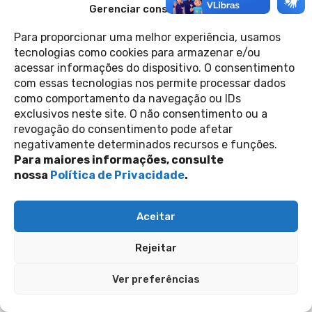
Gerenciar consentimento
homenageada pelo Google
22 de agosto de 2022
Folha Press
Para proporcionar uma melhor experiência, usamos
tecnologias como cookies para armazenar e/ou
acessar informações do dispositivo. O consentimento
Contato
com essas tecnologias nos permite processar dados
Política de Privacidade
Perguntas Frequentes
como comportamento da navegação ou IDs
copyright 2026
exclusivos neste site. O não consentimento ou a
revogação do consentimento pode afetar
negativamente determinados recursos e funções.
siga-nos nas redes sociais
Para maiores informações, consulte
nossa
Política de Privacidade
.
Inscreva-se na nossa newsletter
Enviar
Aceitar
Rejeitar
Ver preferências