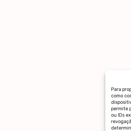
Para pro
como coo
disposit
permite 
ou IDs e
revogaçã
determin