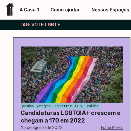
A Casa 1
Como ajudar
Nossos Espaços
TAG: VOTE LGBT+
política
vote lgbt+
Folha Press
LGBT
Política
Candidaturas LGBTQIA+ crescem e
chegam a 170 em 2022
15 de agosto de 2022
Folha Press