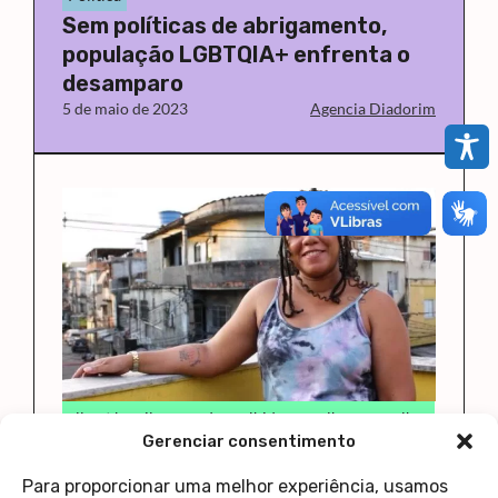
Sem políticas de abrigamento,
população LGBTQIA+ enfrenta o
desamparo
5 de maio de 2023
Agencia Diadorim
all out brasil
casas de acolhida
orgulho em acolher
Gerenciar consentimento
Agência Diadorim
Cinema
LGBT
Organização lança websérie sobre
Para proporcionar uma melhor experiência, usamos