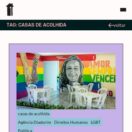
TAG: CASAS DE ACOLHIDA
voltar
casas de acolhida
Agência Diadorim
Direitos Humanos
LGBT
Política