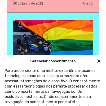
20 de junho de 2022
Casa 1
Gerenciar consentimento
feira da diversidade
parada do orgulho
LGBT
Para proporcionar uma melhor experiência, usamos
Pabllo, Ludmilla, Liniker e mais.
tecnologias como cookies para armazenar e/ou
acessar informações do dispositivo. O consentimento
Confira as atrações da Parada
com essas tecnologias nos permite processar dados
14 de junho de 2022
Casa 1
como comportamento da navegação ou IDs
exclusivos neste site. O não consentimento ou a
revogação do consentimento pode afetar
Contato