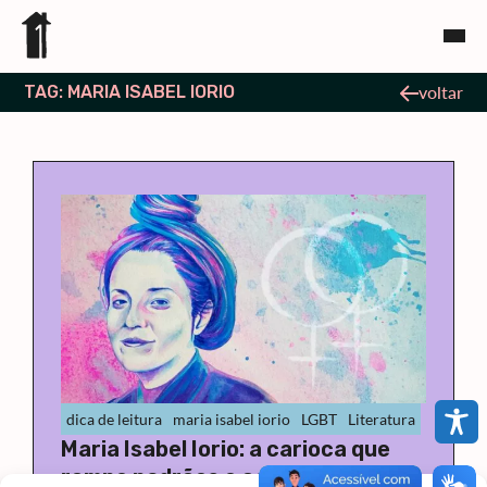
TAG: MARIA ISABEL IORIO
voltar
dica de leitura
maria isabel iorio
LGBT
Literatura
Maria Isabel Iorio: a carioca que
rompe padrões e carrega o corpo