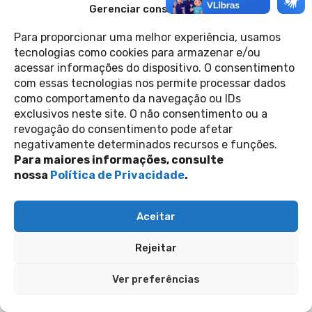
Gerenciar consentimento
feminino com ousadia e inteligê...
2 de setembro de 2022
Casa 1
Para proporcionar uma melhor experiência, usamos
tecnologias como cookies para armazenar e/ou
acessar informações do dispositivo. O consentimento
Contato
com essas tecnologias nos permite processar dados
Política de Privacidade
Perguntas Frequentes
como comportamento da navegação ou IDs
copyright 2026
exclusivos neste site. O não consentimento ou a
revogação do consentimento pode afetar
negativamente determinados recursos e funções.
siga-nos nas redes sociais
Para maiores informações, consulte
nossa
Política de Privacidade
.
Inscreva-se na nossa newsletter
Enviar
Aceitar
Rejeitar
Ver preferências