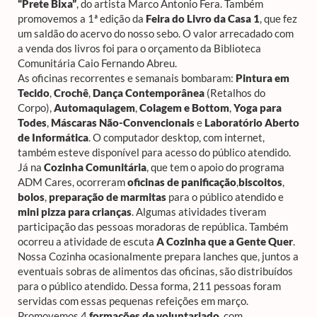
“Prete Bixa”
, do artista Marco Antonio Fera. Também
promovemos a 1ª edição da
Feira do Livro da Casa 1
, que fez
um saldão do acervo do nosso sebo. O valor arrecadado com
a venda dos livros foi para o orçamento da Biblioteca
Comunitária Caio Fernando Abreu.
As oficinas recorrentes e semanais bombaram:
Pintura em
Tecido
,
Crochê
,
Dança Contemporânea
(Retalhos do
Corpo),
Automaquiagem
,
Colagem e Bottom
,
Yoga para
Todes
,
Máscaras Não-Convencionais
e
Laboratório Aberto
de Informática
. O computador desktop, com internet,
também esteve disponível para acesso do público atendido.
Já na
Cozinha Comunitária
, que tem o apoio do programa
ADM Cares, ocorreram
oficinas de panificação
,
biscoitos
,
bolos
,
preparação de marmitas
para o público atendido e
mini pizza para crianças
. Algumas atividades tiveram
participação das pessoas moradoras de república. Também
ocorreu a atividade de escuta
A Cozinha que a Gente Quer
.
Nossa Cozinha ocasionalmente prepara lanches que, juntos a
eventuais sobras de alimentos das oficinas, são distribuídos
para o público atendido. Dessa forma, 211 pessoas foram
servidas com essas pequenas refeições em março.
Promovemos 4
formações de voluntariado
, com