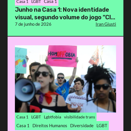
Casa 1
Casa 1
LGBT
Junho na Casa 1: Nova identidade
visual, segundo volume do jogo “Cl...
7 de junho de 2026
Iran Giusti
Casa 1
LGBT
Lgbtfobia
visibilidade trans
Casa 1
Direitos Humanos
Diversidade
LGBT