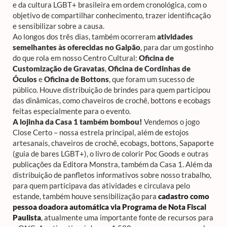
e da cultura LGBT+ brasileira em ordem cronológica, com o
objetivo de compartilhar conhecimento, trazer identificação
e sensibilizar sobre a causa.
Ao longos dos três dias, também ocorreram
atividades
semelhantes às oferecidas no Galpão
, para dar um gostinho
do que rola em nosso Centro Cultural:
Oficina de
Customização de Gravatas
,
Oficina de Cordinhas de
Óculos
e
Oficina de Bottons
, que foram um sucesso de
público. Houve distribuição de brindes para quem participou
das dinâmicas, como chaveiros de crochê, bottons e ecobags
feitas especialmente para o evento.
A lojinha da Casa 1 também bombou!
Vendemos o jogo
Close Certo – nossa estrela principal, além de estojos
artesanais, chaveiros de crochê, ecobags, bottons, Sapaporte
(guia de bares LGBT+), o livro de colorir Poc Goods e outras
publicações da Editora Monstra, também da Casa 1. Além da
distribuição de panfletos informativos sobre nosso trabalho,
para quem participava das atividades e circulava pelo
estande, também houve sensibilização para
cadastro como
pessoa doadora automática via Programa de Nota Fiscal
Paulista
, atualmente uma importante fonte de recursos para