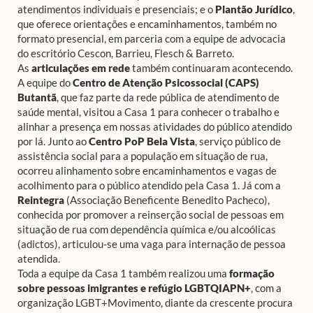
atendimentos individuais e presenciais; e o
Plantão Jurídico
,
que oferece orientações e encaminhamentos, também no
formato presencial, em parceria com a equipe de advocacia
do escritório Cescon, Barrieu, Flesch & Barreto.
As
articulações em rede
também continuaram acontecendo.
A equipe do
Centro de Atenção Psicossocial (CAPS)
Butantã
, que faz parte da rede pública de atendimento de
saúde mental, visitou a Casa 1 para conhecer o trabalho e
alinhar a presença em nossas atividades do público atendido
por lá. Junto ao
Centro PoP Bela Vista
, serviço público de
assistência social para a população em situação de rua,
ocorreu alinhamento sobre encaminhamentos e vagas de
acolhimento para o público atendido pela Casa 1. Já com a
Reintegra
(Associação Beneficente Benedito Pacheco),
conhecida por promover a reinserção social de pessoas em
situação de rua com dependência química e/ou alcoólicas
(adictos), articulou-se uma vaga para internação de pessoa
atendida.
Toda a equipe da Casa 1 também realizou uma
formação
sobre pessoas imigrantes e refúgio LGBTQIAPN+
, com a
organização LGBT+Movimento, diante da crescente procura