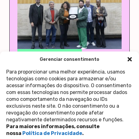
Casa 1
premio betinho
Casa 1
Gerenciar consentimento
Casa 1 vence Prêmio Betinho de
Democracia e Cidadania
Para proporcionar uma melhor experiência, usamos
14 de agosto de 2025
Casa 1
tecnologias como cookies para armazenar e/ou
acessar informações do dispositivo. O consentimento
com essas tecnologias nos permite processar dados
como comportamento da navegação ou IDs
1
2
3
4
>
exclusivos neste site. O não consentimento ou a
revogação do consentimento pode afetar
Contato
negativamente determinados recursos e funções.
Política de Privacidade
Perguntas Frequentes
Para maiores informações, consulte
copyright 2026
nossa
Política de Privacidade
.