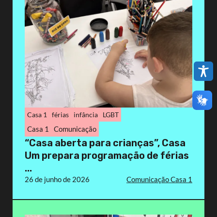
Casa 1
férias
infância
LGBT
Casa 1
Comunicação
“Casa aberta para crianças”, Casa
Um prepara programação de férias
...
26 de junho de 2026
Comunicação Casa 1