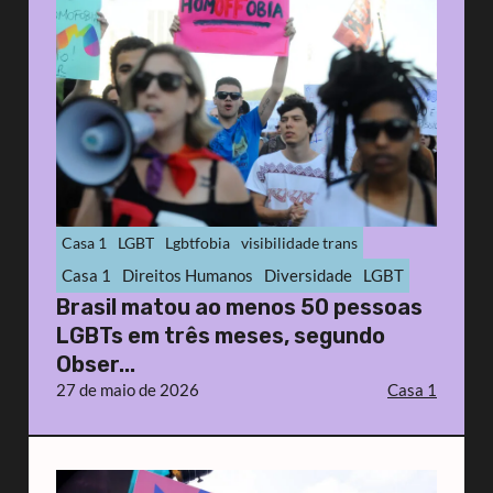
Casa 1
LGBT
Lgbtfobia
visibilidade trans
Casa 1
Direitos Humanos
Diversidade
LGBT
Brasil matou ao menos 50 pessoas
LGBTs em três meses, segundo
Obser...
27 de maio de 2026
Casa 1