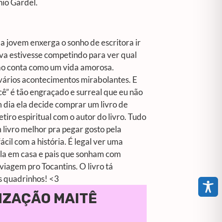
nio Gardel.
 a jovem enxerga o sonho de escritora ir
tiva estivesse competindo para ver qual
 não conta como um vida amorosa.
 vários acontecimentos mirabolantes. E
cê” é tão engraçado e surreal que eu não
 dia ela decide comprar um livro de
iro espiritual com o autor do livro. Tudo
 livro melhor pra pegar gosto pela
ácil com a história. É legal ver uma
la em casa e pais que sonham com
viagem pro Tocantins. O livro tá
 os quadrinhos! <3
NIZAÇÃO MAITÊ