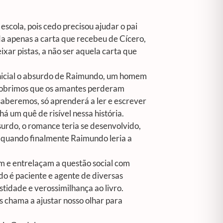
escola, pois cedo precisou ajudar o pai
rda apenas a carta que recebeu de Cícero,
xar pistas, a não ser aquela carta que
inicial o absurdo de Raimundo, um homem
cobrimos que os amantes perderam
saberemos, só aprenderá a ler e escrever
á um quê de risível nessa história.
bsurdo, o romance teria se desenvolvido,
 quando finalmente Raimundo leria a
am e entrelaçam a questão social com
o é paciente e agente de diversas
tidade e verossimilhança ao livro.
 chama a ajustar nosso olhar para