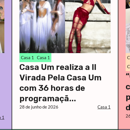
Casa 1
Casa 1
C
Casa Um realiza a II
C
“
Virada Pela Casa Um
c
com 36 horas de
programaçã...
d
28 de junho de 2026
Casa 1
26
 1