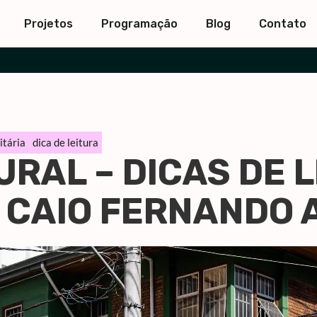
Projetos
Programação
Blog
Contato
itária
dica de leitura
RAL – DICAS DE 
A CAIO FERNANDO