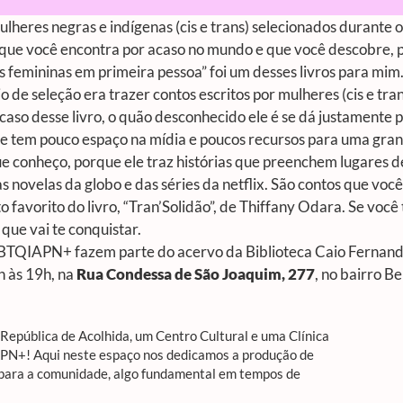
ulheres negras e indígenas (cis e trans) selecionados durante
 que você encontra por acaso no mundo e que você descobre, 
as femininas em primeira pessoa” foi um desses livros para mim
o de seleção era trazer contos escritos por mulheres (cis e tran
 caso desse livro, o quão desconhecido ele é se dá justamente
e tem pouco espaço na mídia e poucos recursos para uma grand
conheço, porque ele traz histórias que preenchem lugares de
s novelas da globo e das séries da netflix. São contos que vo
 favorito do livro, “Tran’Solidão”, de Thiffany Odara. Se você
 que vai te conquistar.
LGBTQIAPN+ fazem parte do acervo da Biblioteca Caio Fernand
h às 19h, na
Rua Condessa de São Joaquim, 277
, no bairro Be
epública de Acolhida, um Centro Cultural e uma Clínica
APN+! Aqui neste espaço nos dedicamos a produção de
 para a comunidade, algo fundamental em tempos de