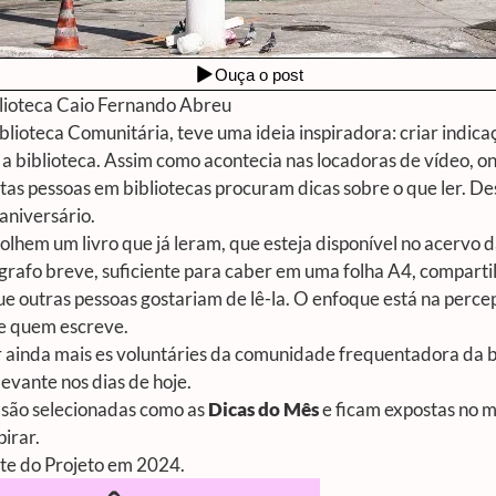
blioteca Caio Fernando Abreu
lioteca Comunitária, teve uma ideia inspiradora: criar indicaç
a a biblioteca. Assim como acontecia nas locadoras de vídeo, 
itas pessoas em bibliotecas procuram dicas sobre o que ler. De
aniversário.
colhem um livro que já leram, que esteja disponível no acervo
grafo breve, suficiente para caber em uma folha A4, compart
ue outras pessoas gostariam de lê-la. O enfoque está na perce
de quem escreve.
 ainda mais es voluntáries da comunidade frequentadora da b
evante nos dias de hoje.
 são selecionadas como as
Dicas do Mês
e ficam expostas no m
irar.
rte do Projeto em 2024.