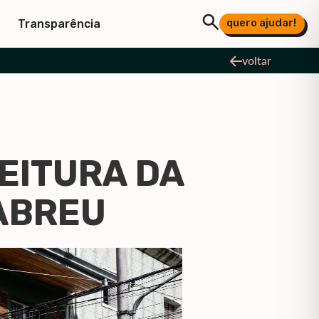
quero ajudar!
Transparência
voltar
LEITURA DA
 ABREU