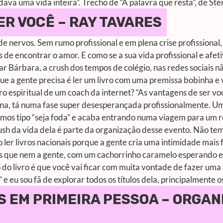
dava uma vida inteira”. Trecho de “A palavra que resta”, de Stê
ER VOCÊ – RAY TAVARES
e nervos. Sem rumo profissional e em plena crise profissional,
s de encontrar o amor. E como se a sua vida profissional e afe
kear Bárbara, a crush dos tempos de colégio, nas redes sociais
ue a gente precisa é ler um livro com uma premissa bobinha e
o espiritual de um coach da internet? “As vantagens de ser vo
 Ana, tá numa fase super desesperançada profissionalmente. Um
mos tipo “seja foda” e acaba entrando numa viagem para um ret
ush da vida dela é parte da organização desse evento. Não tem
 ler livros nacionais porque a gente cria uma intimidade mais f
 que nem a gente, com um cachorrinho caramelo esperando e
 do livro é que você vai ficar com muita vontade de fazer uma 
” e eu sou fã de explorar todos os títulos dela, principalmente
S EM PRIMEIRA PESSOA – ORGA