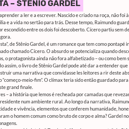
TA – STÊNIO GARDEL
ender a ler e a escrever. Nascido e criado na roça, não foi à 
mília e a vida no sertão para trás. Desse tempo, Raimundo gua
 escondido entre os dois foi descoberto. Cícero partiu sem dei
agora.
esta”, de Stênio Gardel, é um romance que tem como pontapé 
amado chamado Cícero. O absurdo se potencializa quando des
, o protagonista ainda não fora alfabetizado – ou como bem 
 assim, o livro de Stênio Gardel pode até dar a entender que h
struir uma narrativa que convidasse les leitores a rir deste a
 “começo-meio-fim”. O clímax teria sido então guardado para
ste
grand finale
.
ores – a história que lemos é recheada por camadas que revez
esidente num ambiente rural. Ao longo da narrativa, Raimund
ntidade e vivência, elementos que conferem humanidade, hones
ocaram o homem comum como bruto de corpo e alma? Gardel nos
onagens.