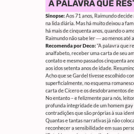
A PALAVRA QUE RES
Sinopse:
Aos 71 anos, Raimundo decide apr
na lida diária. Mas há muito deixou a fa
há mais de cinquenta anos, quando o amor
Raimundo não sabe ler ― ao menos até 
Recomenda por Deco:
“A palavra que r
analfabeto, receber uma carta de seu 
contato e mesmo passados cinquenta anos
aos idos setenta anos de idade. Resumindo
Acho que se Gardel tivesse escolhido con
superficialmente, no esquema romanesco
carta de Cícero e os desdobramentos de
No entanto – e felizmente para nós, leit
profunda integridade de um homem gay r
contradições que são próprias à sua ide
Quantas e tantas narrativas já não col
reconhecer a sensibilidade em suas pers