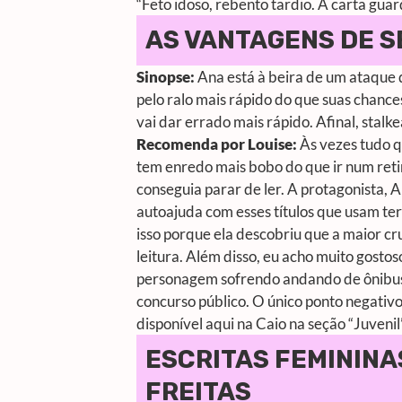
“Feto idoso, rebento tardio. A carta guar
AS VANTAGENS DE S
Sinopse:
Ana está à beira de um ataque d
pelo ralo mais rápido do que suas chance
vai dar errado mais rápido. Afinal, stal
Recomenda por Louise:
Às vezes tudo q
tem enredo mais bobo do que ir num retir
conseguia parar de ler. A protagonista,
autoajuda com esses títulos que usam ter
isso porque ela descobriu que a maior cr
leitura. Além disso, eu acho muito gostoso
personagem sofrendo andando de ônibus
concurso público. O único ponto negativo
disponível aqui na Caio na seção “Juvenil
ESCRITAS FEMININA
FREITAS