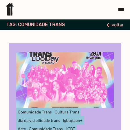
TAG: COMUNIDADE TRANS
voltar
Comunidade Trans
Cultura Trans
dia da visibilidade trans
lgbtqiapn+
Arte
Comunidade Trans
LGBT