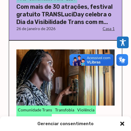
Com mais de 30 atrações, festival
gratuito TRANSLuciDay celebra o
Dia da Visibilidade Trans com m...
26 de janeiro de 2026
Casa 1
Comunidade Trans
Transfobia
Violência
Gênero e Número
Gerenciar consentimento
Assassinato de pessoas trans