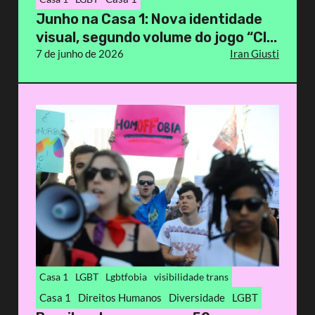
Junho na Casa 1: Nova identidade
visual, segundo volume do jogo “Cl...
7 de junho de 2026
Iran Giusti
Casa 1
LGBT
Lgbtfobia
visibilidade trans
Casa 1
Direitos Humanos
Diversidade
LGBT