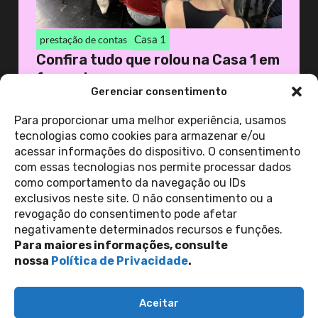
Casa 1
prestação de contas
Confira tudo que rolou na Casa 1 em
fevereiro
Gerenciar consentimento
17 de março de 2026
Casa 1
Para proporcionar uma melhor experiência, usamos
tecnologias como cookies para armazenar e/ou
acessar informações do dispositivo. O consentimento
ver todas as
com essas tecnologias nos permite processar dados
notícias
como comportamento da navegação ou IDs
exclusivos neste site. O não consentimento ou a
revogação do consentimento pode afetar
Contato
negativamente determinados recursos e funções.
Política de Privacidade
Perguntas Frequentes
Para maiores informações, consulte
copyright 2026
nossa
Política de Privacidade
.
siga-nos nas redes sociais
Aceitar